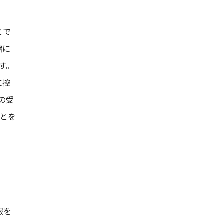
とで
轄に
す。
に控
の受
ことを
報を