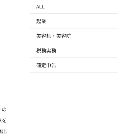
ALL
と
起業
美容師・美容院
税務実務
確定申告
その
業を
届出