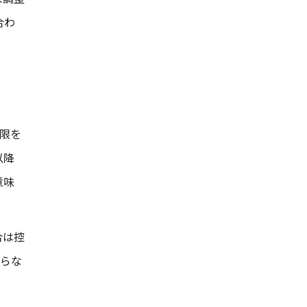
合わ
限を
以降
意味
合は控
からな