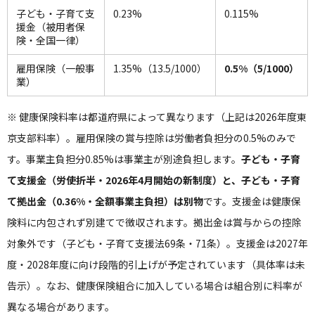
子ども・子育て支
0.23%
0.115%
援金（被用者保
険・全国一律）
雇用保険（一般事
1.35%（13.5/1000）
0.5%（5/1000）
業）
※ 健康保険料率は都道府県によって異なります（上記は2026年度東
京支部料率）。雇用保険の賞与控除は労働者負担分の0.5%のみで
す。事業主負担分0.85%は事業主が別途負担します。
子ども・子育
て支援金（労使折半・2026年4月開始の新制度）と、子ども・子育
て拠出金（0.36%・全額事業主負担）は別物
です。支援金は健康保
険料に内包されず別建てで徴収されます。拠出金は賞与からの控除
対象外です（子ども・子育て支援法69条・71条）。支援金は2027年
度・2028年度に向け段階的引上げが予定されています（具体率は未
告示）。なお、健康保険組合に加入している場合は組合別に料率が
異なる場合があります。