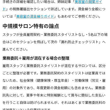
手続きの詳細を確認したい場合は、姉妹記事「
美容室の開業ガイ
ド
」の税務署届出セクションで詳述しています。資金繰り全般につ
いては「
美容室の資金繰りガイド
」もあわせてご参照ください。
中規模サロン特有の論点
スタッフが全員雇用契約・業務委託スタイリストなし・5名以下の場
合はこのセクションを飛ばして次の「漏れ防止チェックリスト」へ
進んでください。
業務委託＋雇用が混在する場合の整理
雇用スタッフと業務委託スタイリストが混在するサロンでは、区分
ごとに整理が必要です。業務委託契約のスタイリストは従業員では
ないため、社会保険（健康保険・厚生年金）・労働保険（労災・雇
用）の対象外であり、年度更新の賃金総額にも含めません。業務委
託先に対して、夏季や年末に特別報酬として賞与に類似した支払い
を行うこと自体は妨げられませんが、それはあくまで業務委託料の
追加支払いという位置付けです。