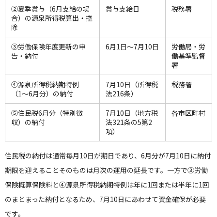
②夏季賞与（6月支給の場
賞与支給日
税務署
合）の源泉所得税算出・控
除
③労働保険年度更新の申
6月1日〜7月10日
労働局・労
告・納付
働基準監督
署
④源泉所得税納期特例
7月10日（所得税
税務署
（1〜6月分）の納付
法216条）
⑤住民税6月分（特別徴
7月10日（地方税
各市区町村
収）の納付
法321条の5第2
項）
住民税の納付は通常毎月10日が期日であり、6月分が7月10日に納付
期限を迎えることそのものは月次の運用の延長です。一方で③労働
保険概算保険料と④源泉所得税納期特例は年に1回または半年に1回
のまとまった納付となるため、7月10日にあわせて資金確保が必要
です。