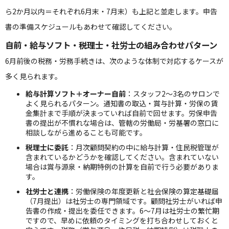
ら2か月以内＝それぞれ6月末・7月末）も上記と並走します。申告
書の準備スケジュールもあわせて確認してください。
自前・給与ソフト・税理士・社労士の組み合わせパターン
6月前後の税務・労務手続きは、次のような体制で対応するケースが
多く見られます。
給与計算ソフト＋オーナー自前
：スタッフ2〜3名のサロンで
よく見られるパターン。通知書の取込・賞与計算・労保の賃
金集計まで手順が決まっていれば自前で回せます。労保申告
書の提出が不慣れな場合は、管轄の労働局・労基署の窓口に
相談しながら進めることも可能です。
税理士に委託
：月次顧問契約の中に給与計算・住民税管理が
含まれているかどうかを確認してください。含まれていない
場合は賞与源泉・納期特例の計算を自前で行う必要がありま
す。
社労士と連携
：労働保険の年度更新と社会保険の算定基礎届
（7月提出）は社労士の専門領域です。顧問社労士がいれば申
告書の作成・提出を委任できます。6〜7月は社労士の繁忙期
ですので、早めに依頼のタイミングを打ち合わせしておくと