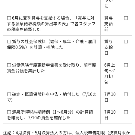
やか
に
□ 6月に夏季賞与を支給する場合、「賞与に対
賞与
□
する源泉徴収税額の算出率の表」で各スタッフ
支給
の税率を確認した
前
□ 賞与の社会保険料（健保・厚年・介護・雇用
賞与
□
保険0.5%）を計算・控除した
支給
日
□ 労働保険年度更新申告書を受け取り、前年度
6月上
□
賃金台帳を集計した
旬〜7
月初
旬
□ 確定・概算保険料を申告・納付した（7/10ま
7月10
□
で）
日
□ 源泉所得税納期特例（1〜6月分）の計算額
7月10
□
を確認し、7/10の資金を確保した
日
注記：4月決算・5月決算法人の方は、法人税申告期限（決算月末か