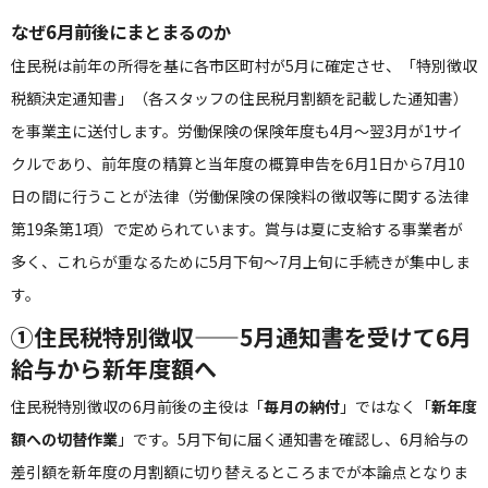
なぜ6月前後にまとまるのか
住民税は前年の所得を基に各市区町村が5月に確定させ、「特別徴収
税額決定通知書」（各スタッフの住民税月割額を記載した通知書）
を事業主に送付します。労働保険の保険年度も4月〜翌3月が1サイ
クルであり、前年度の精算と当年度の概算申告を6月1日から7月10
日の間に行うことが法律（労働保険の保険料の徴収等に関する法律
第19条第1項）で定められています。賞与は夏に支給する事業者が
多く、これらが重なるために5月下旬〜7月上旬に手続きが集中しま
す。
①住民税特別徴収——5月通知書を受けて6月
給与から新年度額へ
住民税特別徴収の6月前後の主役は「
毎月の納付
」ではなく「
新年度
額への切替作業
」です。5月下旬に届く通知書を確認し、6月給与の
差引額を新年度の月割額に切り替えるところまでが本論点となりま