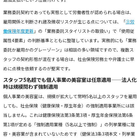
業務委託契約であっても実態として労働者性が認められる場合は、
雇用関係と判断され遡及徴収リスクが生じる点については、「
③労
働保険年度更新
」の「業務委託スタイリストの取扱い」で「使用従
属性4要素」の判断基準とともに整理しています。実務的にも「業務
委託か雇用かのグレーゾーン」は相談の多い領域ですので、複数ス
タッフの契約形態が混在する場合は、社会保険労務士や弁護士に早
めに点検を依頼するのが堅実です。
スタッフ5名超でも個人事業の美容室は任意適用——法人化
時は規模問わず強制適用
個人事業の美容室は、規模が拡大して常時5名以上のスタッフを雇用
しても、社会保険（健康保険・厚生年金）の強制適用事業所には該
当しません。これは健康保険法第3条第3項・厚生年金保険法第6条
第1項が定める「強制適用業種（5名以上で強制）」の列挙業種に理
容・美容業が含まれていないためです（健保法3条3項本文・列挙業