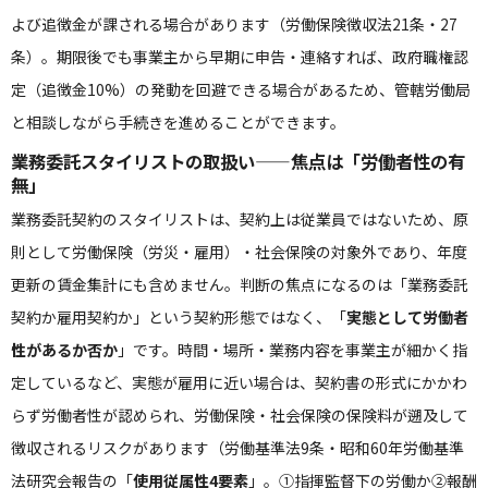
よび追徴金が課される場合があります（労働保険徴収法21条・27
条）。期限後でも事業主から早期に申告・連絡すれば、政府職権認
定（追徴金10%）の発動を回避できる場合があるため、管轄労働局
と相談しながら手続きを進めることができます。
業務委託スタイリストの取扱い——焦点は「労働者性の有
無」
業務委託契約のスタイリストは、契約上は従業員ではないため、原
則として労働保険（労災・雇用）・社会保険の対象外であり、年度
更新の賃金集計にも含めません。判断の焦点になるのは「業務委託
契約か雇用契約か」という契約形態ではなく、「
実態として労働者
性があるか否か
」です。時間・場所・業務内容を事業主が細かく指
定しているなど、実態が雇用に近い場合は、契約書の形式にかかわ
らず労働者性が認められ、労働保険・社会保険の保険料が遡及して
徴収されるリスクがあります（労働基準法9条・昭和60年労働基準
法研究会報告の「
使用従属性4要素
」。①指揮監督下の労働か②報酬