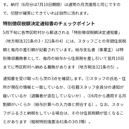
す。納付（6月分は7月10日期限）は通常の月次運用と同じですの
で、切替が確実にできていれば自然に流れます。
特別徴収税額決定通知書のチェックポイント
5月下旬に各市区町村から郵送される「特別徴収税額決定通知書」
（地方税法321条の3・321条の4）には、スタッフごとの年間住民税
額と毎月の差引額が記載されています。給与支払者（事業主）は特
別徴収義務者として、毎月の給与から住民税を差し引いて翌月10日
までに市区町村へ納める義務があります（地方税法321条の5）。
通知書を受け取ったら次の3点を確認します。①スタッフの氏名・住
所が現在の情報と一致しているか、②在籍スタッフ全員分の通知が
届いているか（退職者が混在していないか）、③6月から適用する月
割額がいくらか（給与計算への入力値と照合する）。なお、スタッ
フがふるさと納税をしている場合は、その分住民税額が低くなるこ
とがあります（租税特別措置法41条の3の3等）。