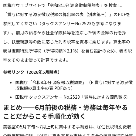
国税庁ウェブサイトで「令和8年分 源泉徴収税額表」を検索し、
「賞与に対する源泉徴収税額の算出率の表（別表第三）」のPDFを
参照してください（タックスアンサーNo.2523も参考になりま
す）。前月の給与から社会保険料等を控除した後の金額の行を探
し、扶養親族等の数に応じた列の税率を賞与に乗じます。算出率の
表は復興特別所得税（所得税額×2.1%）を含む設計のため、表の税
率をそのまま使って計算できます。
参考リンク（2026年5月時点）
国税庁「令和8年分 源泉徴収税額表」
（E 賞与に対する源泉徴
収税額の算出率の表 PDFあり）
国税庁 タックスアンサー No.2523「賞与に対する源泉徴収」
まとめ——6月前後の税務・労務は毎年やる
ことだからこそ手順化が効く
美容室の5月下旬〜7月上旬に集中する手続きは、①住民税特別徴収
の新年度額切替、②6月に夏季賞与を支給する場合の源泉所得税計算