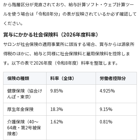
から階層区分が見直されており、給与計算ソフト・ウェブ計算ツー
ルを使う場合は「令和8年分」の表が反映されているか必ず確認して
ください。
賞与にかかる社会保険料（2026年度料率）
サロンが社会保険の適用事業所に該当する場合、賞与からは源泉所
得税のほかに、給与と同様に社会保険料と雇用保険料を控除しま
す。以下の表で2026年度（令和8年度）料率を整理します。
保険の種類
料率（全体）
労働者控除分
健康保険（協会け
9.85%
4.925%
んぽ・東京）
厚生年金保険
18.3%
9.15%
介護保険（40〜
1.62%
0.81%
64歳・第2号被保
険者）