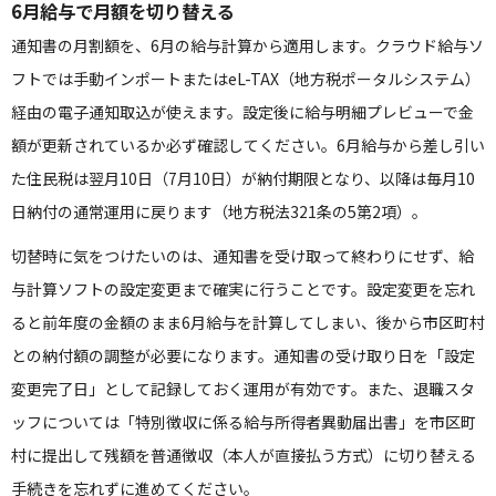
6月給与で月額を切り替える
通知書の月割額を、6月の給与計算から適用します。クラウド給与ソ
フトでは手動インポートまたはeL-TAX（地方税ポータルシステム）
経由の電子通知取込が使えます。設定後に給与明細プレビューで金
額が更新されているか必ず確認してください。6月給与から差し引い
た住民税は翌月10日（7月10日）が納付期限となり、以降は毎月10
日納付の通常運用に戻ります（地方税法321条の5第2項）。
切替時に気をつけたいのは、通知書を受け取って終わりにせず、給
与計算ソフトの設定変更まで確実に行うことです。設定変更を忘れ
ると前年度の金額のまま6月給与を計算してしまい、後から市区町村
との納付額の調整が必要になります。通知書の受け取り日を「設定
変更完了日」として記録しておく運用が有効です。また、退職スタ
ッフについては「特別徴収に係る給与所得者異動届出書」を市区町
村に提出して残額を普通徴収（本人が直接払う方式）に切り替える
手続きを忘れずに進めてください。