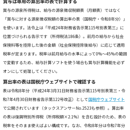
賞与は専用の算出率の表で計算する
賞与の源泉所得税は、給与の源泉徴収税額表（月額表）ではなく
「賞与に対する源泉徴収税額の算出率の表（国税庁・令和8年分）」
を使います。法令上は「平成24年財務省告示第115号別表第三」に
位置づけられる告示です（所得税法186条）。前月の給与から社会
保険料等を控除した後の金額（社会保険控除後給与）に応じて適用
税率が定まります。税率は前月給与の水準によって0%〜45%の範囲
で変動するため、給与計算ソフトを使う場合も賞与計算機能を必ず
オンにして処理してください。
算出率の表は国税庁ウェブサイトで確認する
表は令和8年分（平成24年3月31日財務省告示第115号別表第三・令
和7年4月30日財務省告示第122号改正）として
国税庁ウェブサイト
で公開されています（タックスアンサーNo.2523も参照）。算出率
の表は復興特別所得税（所得税額×2.1%）を含む設計のため、表の
税率をそのまま使えばよい構成です。なお、令和8年分は令和7年分