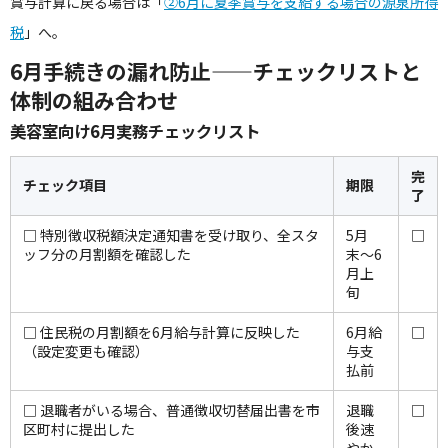
賞与計算に戻る場合は「
②6月に夏季賞与を支給する場合の源泉所得
税
」へ。
6月手続きの漏れ防止——チェックリストと
体制の組み合わせ
美容室向け6月実務チェックリスト
完
チェック項目
期限
了
□ 特別徴収税額決定通知書を受け取り、全スタ
5月
□
ッフ分の月割額を確認した
末〜6
月上
旬
□ 住民税の月割額を6月給与計算に反映した
6月給
□
（設定変更も確認）
与支
払前
□ 退職者がいる場合、普通徴収切替届出書を市
退職
□
区町村に提出した
後速