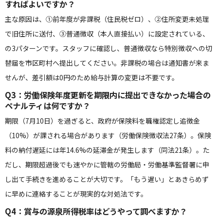
すればよいですか？
主な原因は、①前年度が非課税（住民税ゼロ）、②住所変更未処理
で旧住所に送付、③普通徴収（本人直接払い）に設定されている、
の3パターンです。スタッフに確認し、普通徴収なら特別徴収への切
替届を市区町村へ提出してください。非課税の場合は通知書が来ま
せんが、差引額は0円のため給与計算の変更は不要です。
Q3：労働保険年度更新を期限内に提出できなかった場合の
ペナルティは何ですか？
期限（7月10日）を過ぎると、政府が保険料を職権認定し追徴金
（10%）が課される場合があります（労働保険徴収法27条）。保険
料の納付遅延には年14.6%の延滞金が発生します（同法21条）。た
だし、期限超過後でも速やかに管轄の労働局・労働基準監督署に申
し出て手続きを進めることが大切です。「もう遅い」とあきらめず
に早めに連絡することが現実的な対処法です。
Q4：賞与の源泉所得税率はどうやって調べますか？