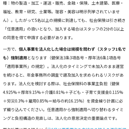
種：物の製造・加工・運送・販売、金融・保険、土木建築、医療・
福祉、教育・研究、士業等。理容・美容は明示列挙されていませ
ん）。したがって5名以上の規模に到達しても、社会保険は引き続き
「任意適用」の扱いとなり、加入する場合はスタッフの2分の1以上
の同意を得て申請する必要があります。
一方で、
個人事業を法人化した場合は規模を問わず（スタッフ1名で
も）強制適用
となります（健保法3条3項各号・厚年法6条1項各号
「適用事業所」の規定）。法人化のタイミングで未加入のまま運営
を続けると、年金事務所の調査で遡及加入を求められるリスクがあ
ります。法人化を検討する際は、社会保険料の事業主負担（健保
4.925%＋厚年9.15%＋介護0.81%＋子ども・子育て支援金0.115%
＋労災0.3%＋雇用0.85%＝給与の約16.15%）を資金繰り計画に必
ず織り込んでください。任意適用から強制適用へ切り替わるタイミ
ングと負担構造の見直しは、法人化の意思決定の重要論点です。