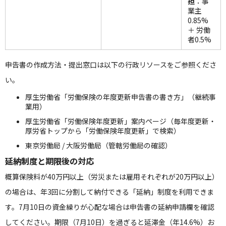
担
：事
業主
0.85%
＋ 労働
者0.5%
申告書の作成方法・提出窓口は以下の行政リソースをご参照くださ
い。
厚生労働省「労働保険の年度更新申告書の書き方」（継続事
業用）
厚生労働省「労働保険年度更新」案内ページ（毎年度更新・
厚労省トップから「労働保険年度更新」で検索）
東京労働局
/
大阪労働局
（管轄労働局の確認）
延納制度と期限後の対応
概算保険料が40万円以上（労災または雇用それぞれが20万円以上）
の場合は、年3回に分割して納付できる「延納」制度を利用できま
す。7月10日の資金繰りが心配な場合は申告書の延納申請欄を確認
してください。期限（7月10日）を過ぎると延滞金（年14.6%）お