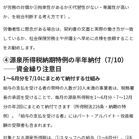
が労務の対償か③拘束性があるか④代替性がない・専属性が高い
か、を総合判断する考え方です）。
労働者性に懸念がある場合は、契約書の文面と実際の働き方が一致
しているか、社会保険労務士や弁護士へ早めに点検を依頼すること
をお勧めします。
④源泉所得税納期特例の半年納付（7/10）
——資金繰り注意日
1〜6月分を7/10にまとめて納付する仕組み
給与の支払を受ける者の常時の人数が10人未満の事業者は、税務署
長の承認を受けることで、毎月の源泉所得税を1〜6月分・7〜12月
分の年2回にまとめて納付できます（所得税法216条・納期の特
例）。「給与の支払を受ける者」にはパート・アルバイト・役員報
酬の受領者も含まれます。
対象となる源泉所得税は、①スタッフへの給与（1〜6月分）、②6