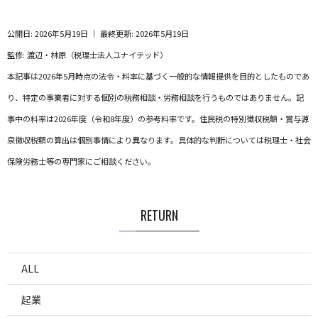
公開日: 2026年5月19日 ｜ 最終更新: 2026年5月19日
監修: 渡辺・林原（税理士法人ユナイテッド）
本記事は2026年5月時点の法令・料率に基づく一般的な情報提供を目的としたものであ
り、特定の事業者に対する個別の税務相談・労務相談を行うものではありません。記
事中の料率は2026年度（令和8年度）の参考料率です。住民税の特別徴収税額・賞与源
泉徴収税額の算出は個別事情により異なります。具体的な判断については税理士・社会
保険労務士等の専門家にご相談ください。
RETURN
ALL
起業