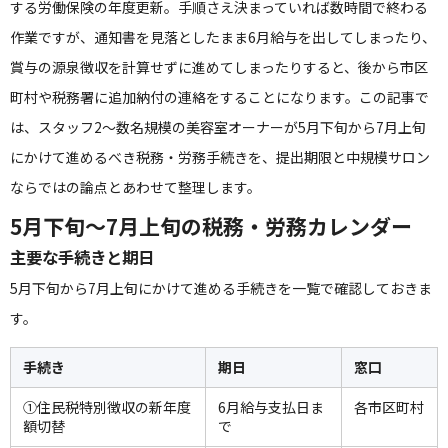
する労働保険の年度更新。手順さえ決まっていれば数時間で終わる
作業ですが、通知書を見落としたまま6月給与を出してしまったり、
賞与の源泉徴収を計算せずに進めてしまったりすると、後から市区
町村や税務署に追加納付の連絡をすることになります。この記事で
は、スタッフ2〜数名規模の美容室オーナーが5月下旬から7月上旬
にかけて進めるべき税務・労務手続きを、提出期限と中規模サロン
ならではの論点とあわせて整理します。
5月下旬〜7月上旬の税務・労務カレンダー
主要な手続きと期日
5月下旬から7月上旬にかけて進める手続きを一覧で確認しておきま
す。
手続き
期日
窓口
①住民税特別徴収の新年度
6月給与支払日ま
各市区町村
額切替
で