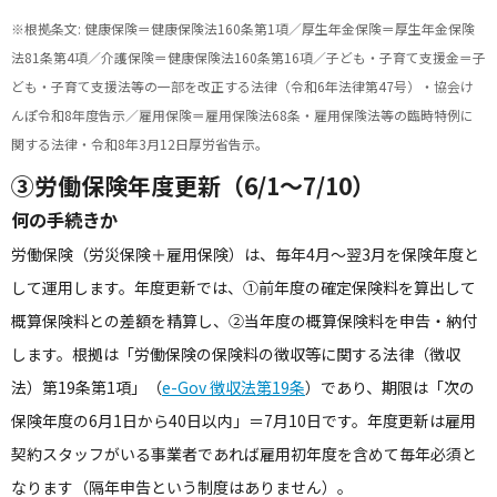
※根拠条文: 健康保険＝健康保険法160条第1項／厚生年金保険＝厚生年金保険
法81条第4項／介護保険＝健康保険法160条第16項／子ども・子育て支援金＝子
ども・子育て支援法等の一部を改正する法律（令和6年法律第47号）・協会け
んぽ令和8年度告示／雇用保険＝雇用保険法68条・雇用保険法等の臨時特例に
関する法律・令和8年3月12日厚労省告示。
③労働保険年度更新（6/1〜7/10）
何の手続きか
労働保険（労災保険＋雇用保険）は、毎年4月〜翌3月を保険年度と
して運用します。年度更新では、①前年度の確定保険料を算出して
概算保険料との差額を精算し、②当年度の概算保険料を申告・納付
します。根拠は「労働保険の保険料の徴収等に関する法律（徴収
法）第19条第1項」（
e-Gov 徴収法第19条
）であり、期限は「次の
保険年度の6月1日から40日以内」＝7月10日です。年度更新は雇用
契約スタッフがいる事業者であれば雇用初年度を含めて毎年必須と
なります（隔年申告という制度はありません）。