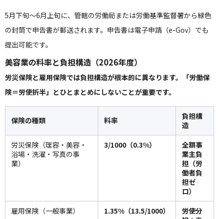
5月下旬〜6月上旬に、管轄の労働局または労働基準監督署から緑色
の封筒で申告書が郵送されます。申告書は電子申請（e-Gov）でも
提出可能です。
美容業の料率と負担構造（2026年度）
労災保険と雇用保険では負担構造が根本的に異なります。「労働保
険＝労使折半」とひとまとめにしないことが重要です。
負担構
保険の種類
料率
造
労災保険（理容・美容・
3/1000（0.3%）
全額事
浴場・洗濯・写真の事
業主負
業）
担（労
働者負
担ゼ
ロ）
雇用保険（一般事業）
1.35%（13.5/1000）
労使分